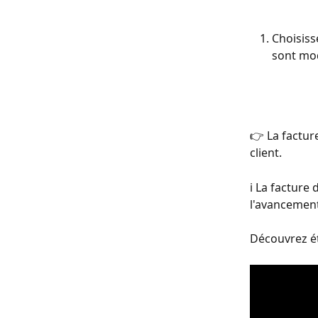
Choisiss
sont mod
👉 La factur
client.
ℹ️ La factur
l'avancement
Découvrez ét