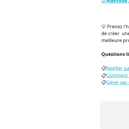
la 
méthode 
💡 Prenez l'h
de créer  un
meilleure pr
Questions li
📋
Notifier p
📋
Comment d
📋
Gérer ses 