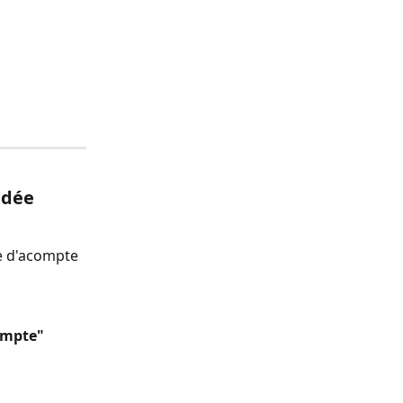
ndée
re d'acompte 
ompte"