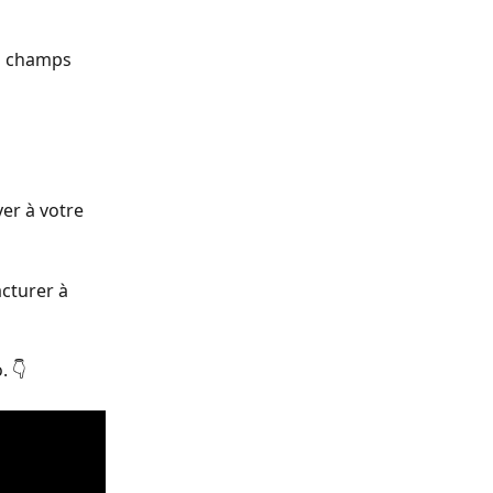
s champs 
er à votre 
cturer à 
. 👇