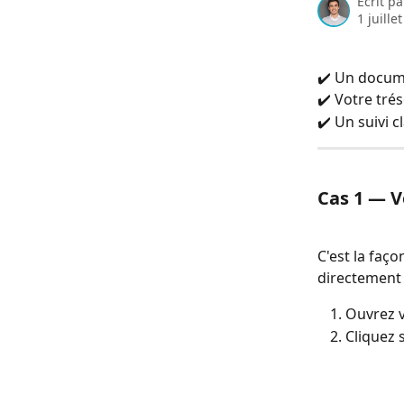
Écrit p
1 juille
✔️ Un docum
✔️ Votre tré
✔️ Un suivi c
Cas 1 — 
C'est la faço
directement 
Ouvrez v
Cliquez 