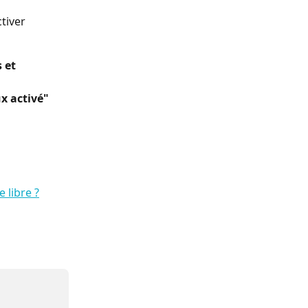
tiver 
 et 
x activé"
 libre ?