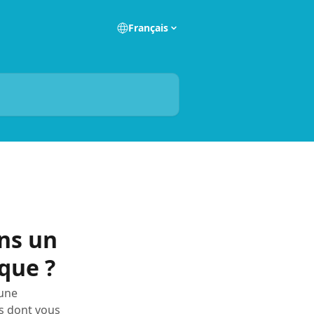
Français
ns un
que ?
 une
ts dont vous