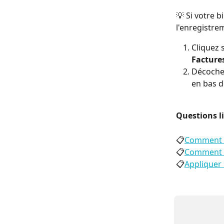
💡 Si votre 
l'enregistre
Cliquez s
Facture
Décoche
en bas d
Questions li
📋
Comment su
📋
Comment c
📋
Appliquer 