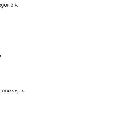
gorie ». 
r
 une seule 